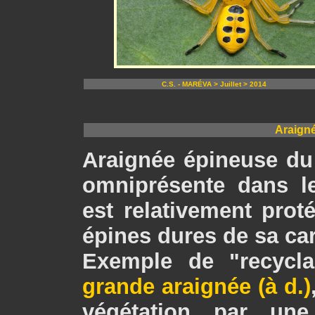
C.S. - MARÉVA > Juillet > 2014
Araign
Araignée épineuse d
omniprésente dans l
est relativement prot
épines dures de sa ca
Exemple de "recycla
grande araignée (à d.)
végétation par une