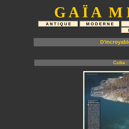
G A Ï A M 
D'Incroyabl
Cuba : 