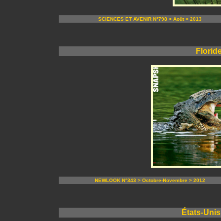
SCIENCES ET AVENIR N°798 > Août > 2013
Florid
NEWLOOK N°343 > Octobre-Novembre > 2012
États-Unis