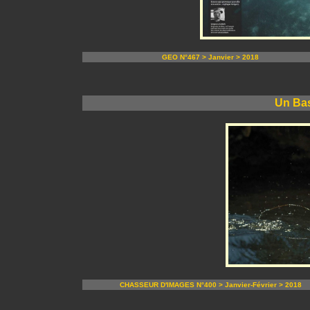
GEO N°467 > Janvier > 2018
Un Bas
CHASSEUR D'IMAGES N°400 > Janvier-Février > 2018