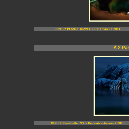
LONELY PLANET TRAVELLER > Février > 2014
À 2 Pa
GEO HS Best-Seller N°2 > Décembre-Janvier > 2015