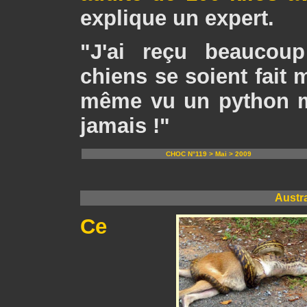
explique un expert.
"J'ai reçu beaucou
chiens se soient fait m
même vu un python m
jamais !"
CHOC N°119 > Mai > 2009
Austra
Ce