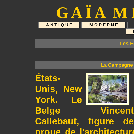
G A Ï A M 
Les F
La Campagne en
États-
Unis, New
York. Le
Belge Vincent
Callebaut, figure de
proue de l'architectur