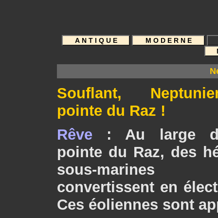
G A Ï A M 
N
Souflant, Neptunie
pointe du Raz !
Rêve
: Au large d
pointe du Raz, des hé
sous-marines
convertissent en élect
Ces éoliennes sont ap