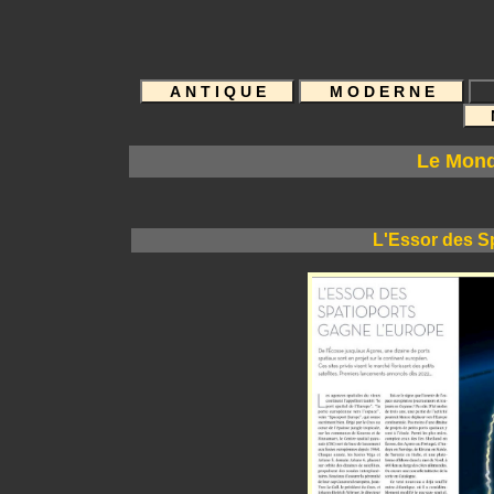
G A Ï A M 
Le Mond
L'Essor des S