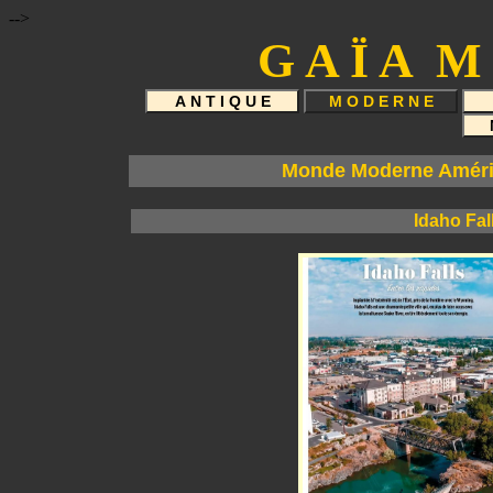
-->
G A Ï A M 
Monde Moderne Amériq
Idaho Fal