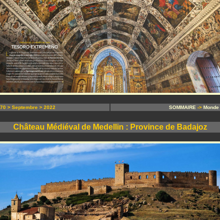
0 > Septembre > 2022
SOMMAIRE
->
Monde
Château Médiéval de Medellin : Province de Badajoz