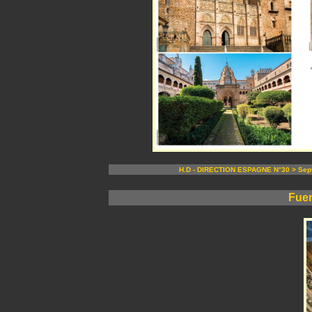
H.D - DIRECTION ESPAGNE N°30 > Sep
Fuen