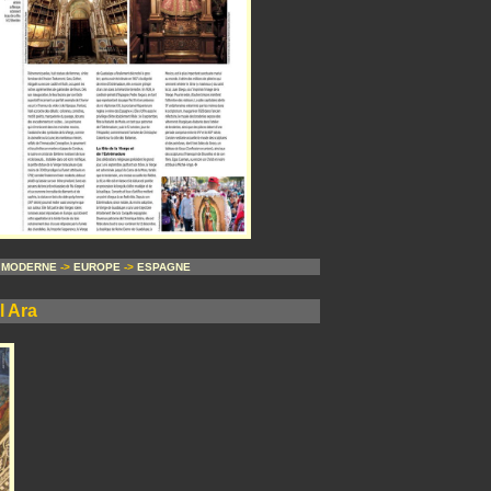
 MODERNE
->
EUROPE
->
ESPAGNE
l Ara