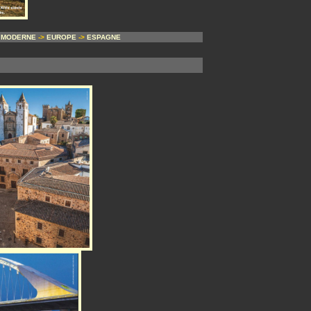
 MODERNE
->
EUROPE
->
ESPAGNE