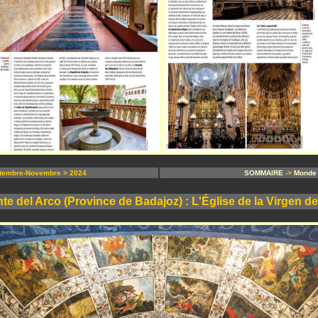
tembre-Novembre > 2024
SOMMAIRE
->
Monde
te del Arco (Province de Badajoz) : L'Église de la Virgen de