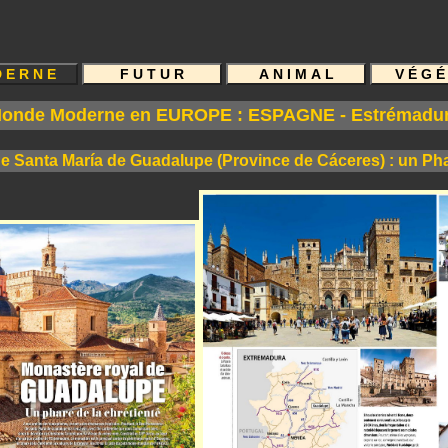
 A Ï A M E R V E I L L
onde Moderne en EUROPE : ESPAGNE - Estrémadu
 Santa María de Guadalupe (Province de Cáceres) : un Pha