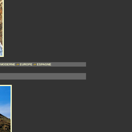
 MODERNE
->
EUROPE
->
ESPAGNE