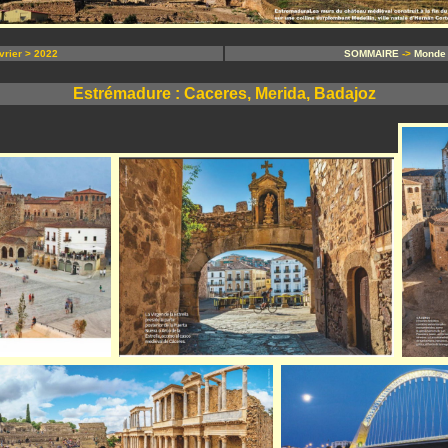
rier > 2022
SOMMAIRE
->
Monde
Estrémadure : Caceres, Merida, Badajoz