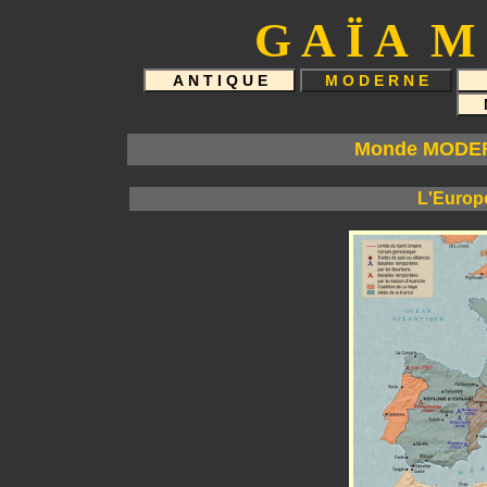
G A Ï A M 
Monde MODER
L'Europe