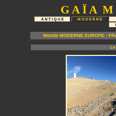
G A Ï A M 
Monde MODERNE EUROPE - FRANC
Le