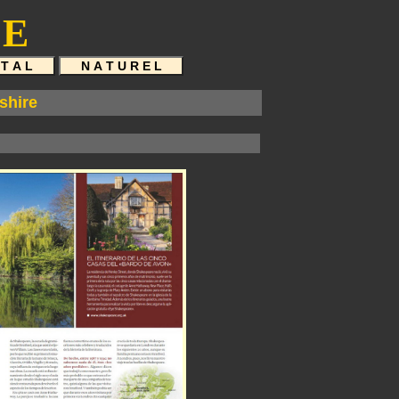
 E
shire