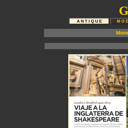
G
Mond