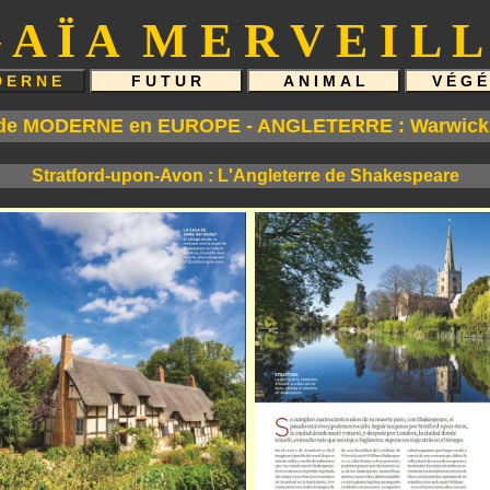
 A Ï A M E R V E I L L
e MODERNE en EUROPE - ANGLETERRE : Warwick
Stratford-upon-Avon : L'Angleterre de Shakespeare