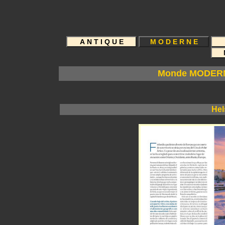
G A Ï A M 
Monde MODERN
Hel