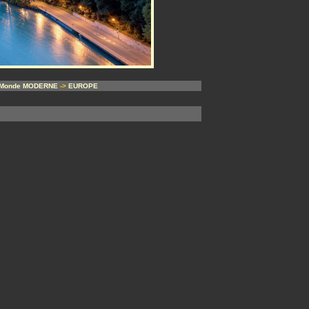
Monde MODERNE
->
EUROPE