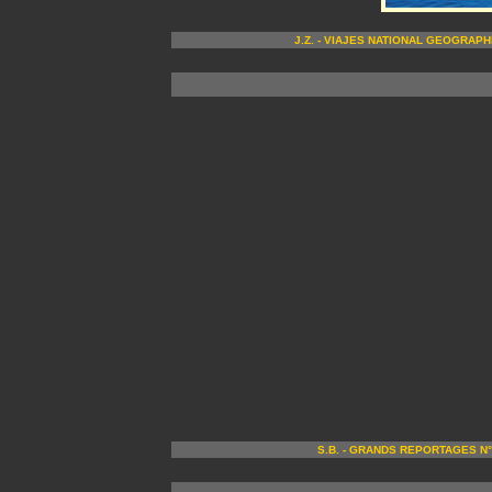
J.Z. - VIAJES NATIONAL GEOGRAPHIC
S.B. - GRANDS REPORTAGES N°4