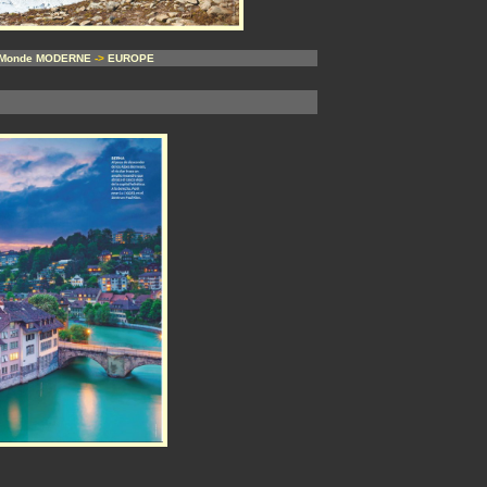
Monde MODERNE
->
EUROPE