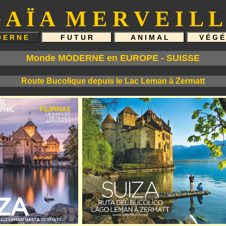
 A Ï A M E R V E I L L
Monde MODERNE en EUROPE - SUISSE
Route Bucolique depuis le Lac Leman à Zermatt