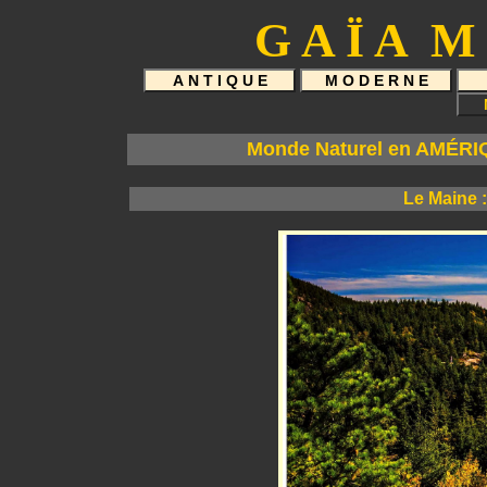
G A Ï A M 
Monde Naturel en AMÉRI
Le Maine :