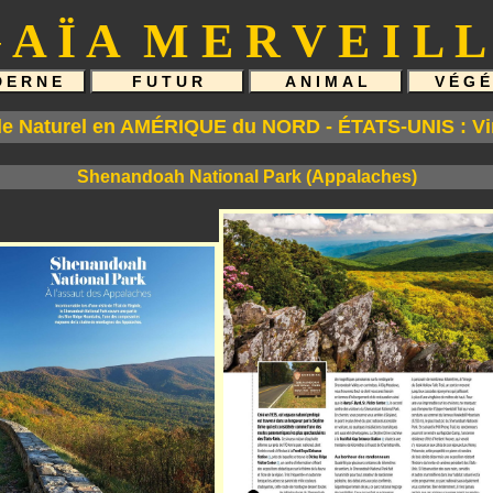
 A Ï A M E R V E I L L
e Naturel en AMÉRIQUE du NORD - ÉTATS-UNIS : Vir
Shenandoah National Park (Appalaches)