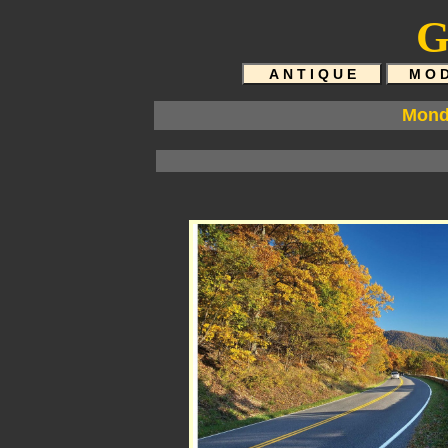
G
Mond