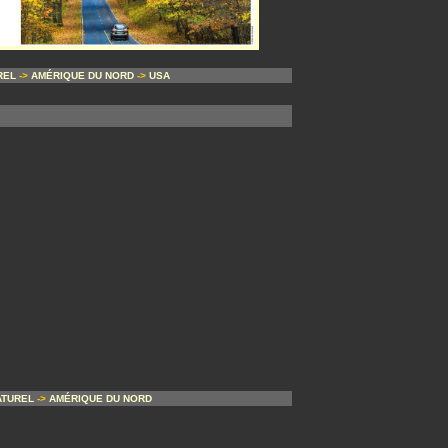
REL
->
AMÉRIQUE DU NORD
->
USA
ATUREL
->
AMÉRIQUE DU NORD