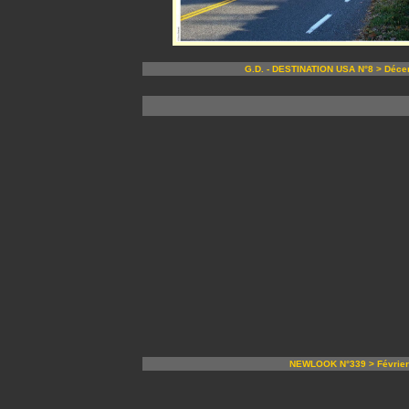
G.D. - DESTINATION USA N°8 > Déce
NEWLOOK N°339 > Février