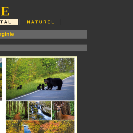
 E
ginie