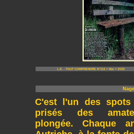
L.E. - TOUT COMPRENDRE N°116 > Mai > 2020
Nage
C'est l'un des spots
prisés des amat
plongée. Chaque a